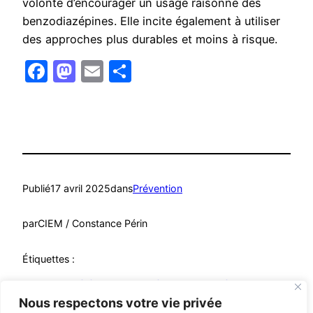
volonté d’encourager un usage raisonné des
benzodiazépines. Elle incite également à utiliser
des approches plus durables et moins à risque.
Facebook
Mastodon
Email
Partager
Publié
17 avril 2025
dans
Prévention
par
CIEM / Constance Périn
Étiquettes :
ANSM
, 
Anxiété
, 
Insomnie
, 
Médicaments
, 
Prévention
Nous respectons votre vie privée