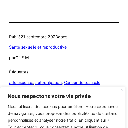
Publié
21 septembre 2023
dans
Santé sexuelle et reproductive
par
C i E M
Étiquettes :
adolescence
, 
autopalpation
, 
Cancer du testicule
, 
chimiothérapie
, 
dépistage précoce
, 
tumeur
, 
varicocèle
Nous respectons votre vie privée
Nous utilisons des cookies pour améliorer votre expérience
de navigation, vous proposer des publicités ou du contenu
personnalisés et analyser notre trafic. En cliquant sur «
Mutualistes – MCA
© C i E M
2026
Tout accepter », vous consentez à notre utilisation de