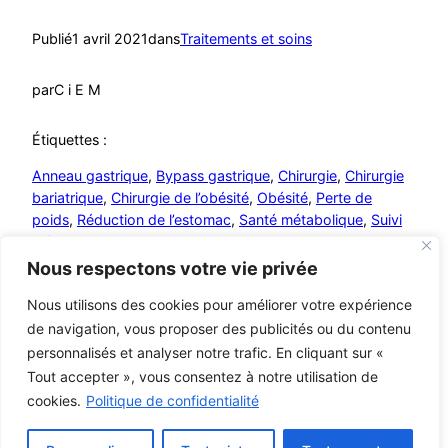
Publié
1 avril 2021
dans
Traitements et soins
par
C i E M
Étiquettes :
Anneau gastrique
, 
Bypass gastrique
, 
Chirurgie
, 
Chirurgie
bariatrique
, 
Chirurgie de l’obésité
, 
Obésité
, 
Perte de
poids
, 
Réduction de l’estomac
, 
Santé métabolique
, 
Suivi
médical
, 
Traitements
Nous respectons votre vie privée
Nous utilisons des cookies pour améliorer votre expérience
de navigation, vous proposer des publicités ou du contenu
personnalisés et analyser notre trafic. En cliquant sur «
Mutualistes – MCA
© C i E M
2026
Tout accepter », vous consentez à notre utilisation de
cookies.
Politique de confidentialité
Mentions légales