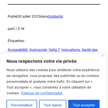
Publié
30 juillet 2023
dans
Solidarité
par
C i E M
Étiquettes :
Accessibilité
, 
Autonomie
, 
Delta 7
, 
Innovations
, 
Santé des
seniors
, 
solidarité
, 
Solutions pour seniors
, 
Vieillissement
Nous respectons votre vie privée
Nous utilisons des cookies pour améliorer votre expérience
de navigation, vous proposer des publicités ou du contenu
personnalisés et analyser notre trafic. En cliquant sur «
Mutualistes – MCA
© C i E M
2026
Tout accepter », vous consentez à notre utilisation de
cookies.
Politique de confidentialité
Mentions légales
Personnaliser
Tout rejeter
Tout accepter