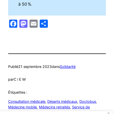
à 50 %.
Facebook
Mastodon
Email
Partager
Publié
21 septembre 2023
dans
Solidarité
par
C i E M
Étiquettes :
Consultation médicale
, 
Déserts médicaux
, 
Doctobus
, 
Médecine mobile
, 
Médecins retraités
, 
Service de
proximité