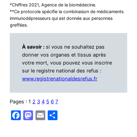
*Chiffres 2021, Agence de la biomédecine.
**Ce protocole spécifie la combinaison de médicaments
immunodépresseurs qui est donnée aux personnes
greffées.
À savoir :
si vous ne souhaitez pas
donner vos organes et tissus après
votre mort, vous pouvez vous inscrire
sur le registre national des refus :
www.registrenationaldesrefus.fr
Pages :
1
2
3
4
5
6
7
Facebook
Mastodon
Email
Partager