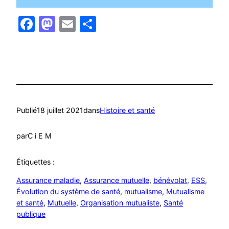
Facebook
Mastodon
Email
Partager
Publié
18 juillet 2021
dans
Histoire et santé
par
C i E M
Étiquettes :
Assurance maladie
, 
Assurance mutuelle
, 
bénévolat
, 
ESS
, 
Évolution du système de santé
, 
mutualisme
, 
Mutualisme
et santé
, 
Mutuelle
, 
Organisation mutualiste
, 
Santé
publique