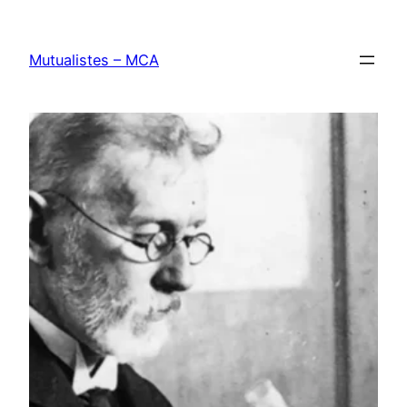
Aller
au
Mutualistes – MCA
contenu