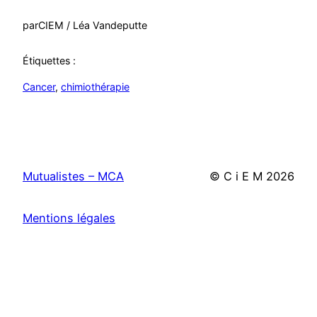
par
CIEM / Léa Vandeputte
Étiquettes :
Cancer
, 
chimiothérapie
Mutualistes – MCA
© C i E M
2026
Mentions légales