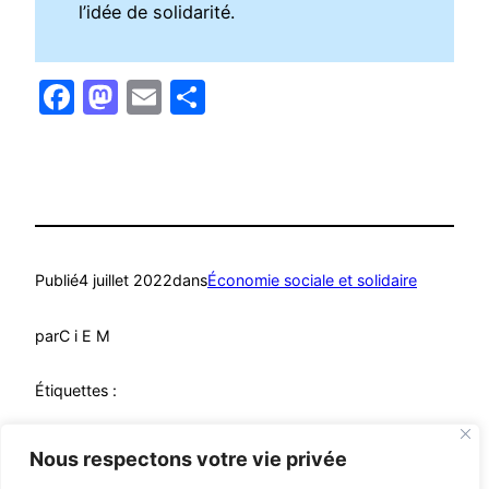
l’idée de solidarité.
Facebook
Mastodon
Email
Partager
Publié
4 juillet 2022
dans
Économie sociale et solidaire
par
C i E M
Étiquettes :
Economie sociale et solidaire
, 
ESS
, 
Mutuelle
Nous respectons votre vie privée