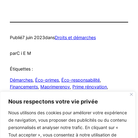
Publié
7 juin 2023
dans
Droits et démarches
par
C i E M
Étiquettes :
Démarches
, 
Éco-primes
, 
Éco-responsabilité
, 
Financements
, 
Maprimerenov
, 
Prime rénovation
, 
Subventions
, 
Transition énergétique
, 
Travaux
Nous respectons votre vie privée
Nous utilisons des cookies pour améliorer votre expérience
de navigation, vous proposer des publicités ou du contenu
personnalisés et analyser notre trafic. En cliquant sur «
Mutualistes – MCA
© C i E M
2026
Tout accepter », vous consentez à notre utilisation de