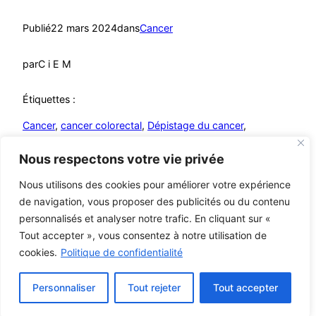
Publié
22 mars 2024
dans
Cancer
par
C i E M
Étiquettes :
Cancer
, 
cancer colorectal
, 
Dépistage du cancer
, 
dépistage précoce
, 
Dépistages
, 
Prévention
Nous respectons votre vie privée
Nous utilisons des cookies pour améliorer votre expérience
de navigation, vous proposer des publicités ou du contenu
personnalisés et analyser notre trafic. En cliquant sur «
Mutualistes – MCA
© C i E M
2026
Tout accepter », vous consentez à notre utilisation de
cookies.
Politique de confidentialité
Mentions légales
Personnaliser
Tout rejeter
Tout accepter