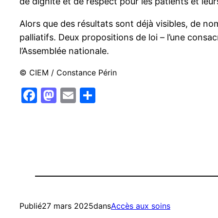
de dignité et de respect pour les patients et leurs
Alors que des résultats sont déjà visibles, de n
palliatifs. Deux propositions de loi – l’une consac
l’Assemblée nationale.
© CIEM / Constance Périn
Facebook
Mastodon
Email
Partager
Publié
27 mars 2025
dans
Accès aux soins