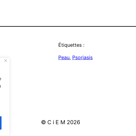
Étiquettes :
Peau
, 
Psoriasis
e
u
© C i E M
2026