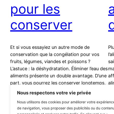
pour les
conserver
Et si vous essayiez un autre mode de
Pl
conservation que la congélation pour vos
l’
fruits, légumes, viandes et poissons ?
sa
L’astuce : la déshydratation. Éliminer l’eau des
ma
aliments présente un double avantage. D’une
af
part, vous pourrez les conserver longtemps,
al
car une fois l’eau retirée, les bactéries ne
45
Nous respectons votre vie privée
peuvent plus proliférer et, d’autre part, vous
qu
Nous utilisons des cookies pour améliorer votre expérienc
en…
5 
de navigation, vous proposer des publicités ou du conten
12 juin 2023