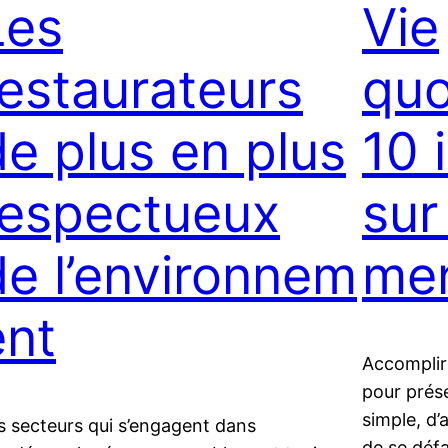
Les
Vie
restaurateurs
quo
de plus en plus
10 
respectueux
sur
de l’environnem
me
ent
Accomplir
pour prése
simple, d’
s secteurs qui s’engagent dans
de se défa