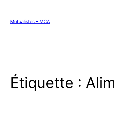
Aller
au
contenu
Mutualistes – MCA
Étiquette :
Ali