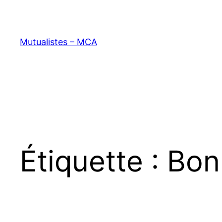
Aller
au
contenu
Mutualistes – MCA
Étiquette :
Bon