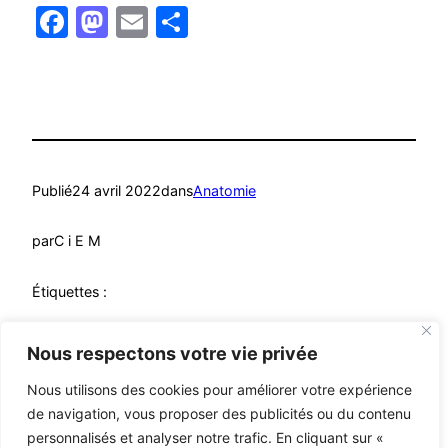
Facebook
Mastodon
Email
Partager
Publié
24 avril 2022
dans
Anatomie
par
C i E M
Étiquettes :
Hormones
, 
Métabolisme
, 
Nutrition
, 
Système métabolique
Nous respectons votre vie privée
Nous utilisons des cookies pour améliorer votre expérience
de navigation, vous proposer des publicités ou du contenu
personnalisés et analyser notre trafic. En cliquant sur «