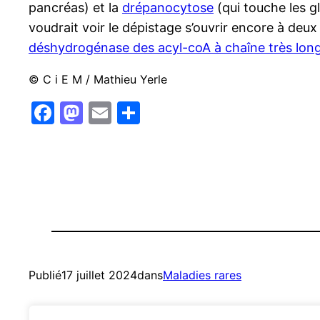
pancréas) et la
drépanocytose
(qui touche les g
voudrait voir le dépistage s’ouvrir encore à deux
déshydrogénase des acyl-coA à chaîne très lon
© C i E M / Mathieu Yerle
Facebook
Mastodon
Email
Partager
Publié
17 juillet 2024
dans
Maladies rares
par
CIEM / Mathieu Yerle