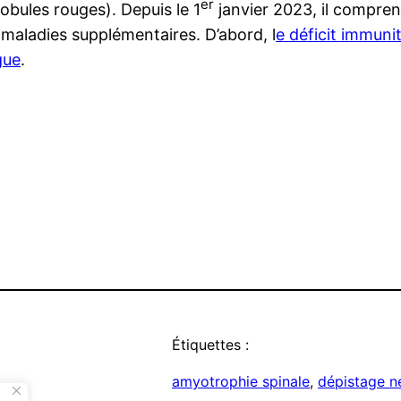
er
lobules rouges). Depuis le 1
janvier 2023, il compren
 maladies supplémentaires. D’abord, l
e déficit immuni
gue
.
Étiquettes :
amyotrophie spinale
, 
dépistage n