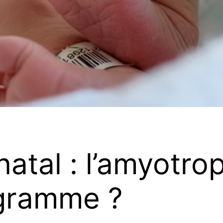
atal : l’amyotrop
ogramme ?