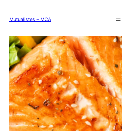
Aller
au
Mutualistes – MCA
contenu