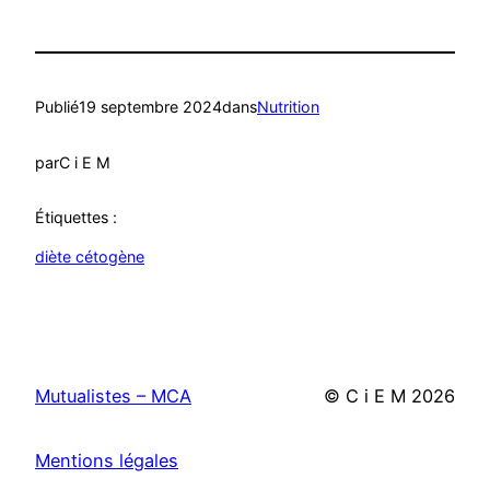
Publié
19 septembre 2024
dans
Nutrition
par
C i E M
Étiquettes :
diète cétogène
Mutualistes – MCA
© C i E M
2026
Mentions légales