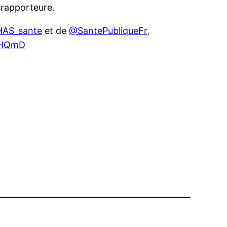
 rapporteure.
AS_sante
et de
@SantePubliqueFr
,
7tHQmD