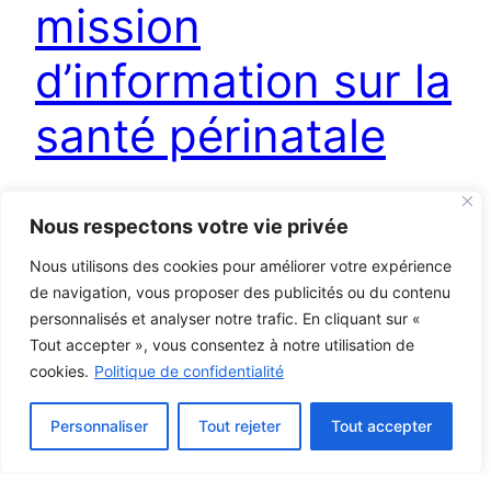
mission
d’information sur la
santé périnatale
La mission d’information consacrée à la santé
Nous respectons votre vie privée
périnatale a pour objectif de faire un état des
Nous utilisons des cookies pour améliorer votre expérience
lieux médical et territorial du sujet. Puis, elle
de navigation, vous proposer des publicités ou du contenu
proposera des solutions à mettre en œuvre pour
personnalisés et analyser notre trafic. En cliquant sur «
parvenir à une meilleure prise en charge des
Tout accepter », vous consentez à notre utilisation de
mères et des nourrissons. C’est dans un contexte
cookies.
Politique de confidentialité
de baisse de la natalité et de…
28 mars 2024
Personnaliser
Tout rejeter
Tout accepter