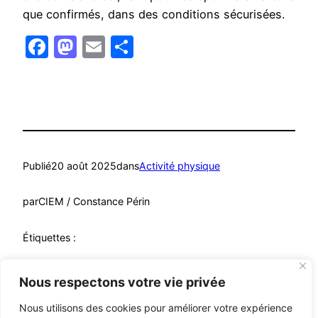
que confirmés, dans des conditions sécurisées.
Facebook
Mastodon
Email
Partager
Publié
20 août 2025
dans
Activité physique
par
CIEM / Constance Périn
Étiquettes :
canicule
, 
chaleur
, 
Sport
Nous respectons votre vie privée
Nous utilisons des cookies pour améliorer votre expérience